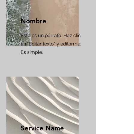
Nombre
Esto es un párrafo. Haz clic
en "Editar texto" y editarme.
Es simple.
Service Name