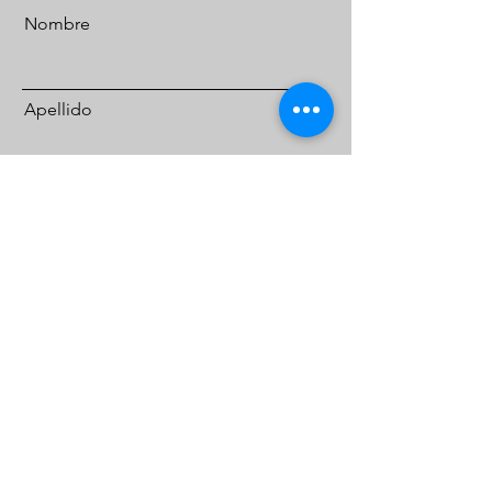
Nombre
Apellido
Email
Enviar
CIRCOAP
Círculos Colombianos de Aprendizaje.​
Promoviendo la educación en mátematicas,