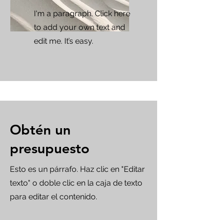
I'm a paragraph. Click here
to add your own text and
edit me. It’s easy.
Obtén un
presupuesto
Esto es un párrafo. Haz clic en "Editar
texto" o doble clic en la caja de texto
para editar el contenido.