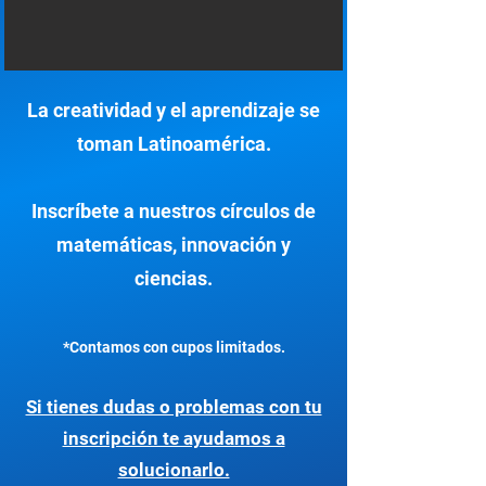
La creatividad y el aprendizaje se
toman Latinoamérica.
Inscríbete a nuestros círculos de
matemáticas, innovación y
ciencias.
*Contamos con cupos limitados.
Si tienes dudas o problemas con tu
inscripción te ayudamos a
solucionarlo.