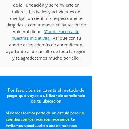
de la Fundación y se reinvierte en
talleres, festivales y actividades de
divulgación científica, especialmente
dirigidas a comunidades en situación de
vulnerabilidad.
(
Conoce acerca de
nuestras iniciativas)
.
Así que con tu
aporte estas además de aprendiendo,
ayudando al desarrollo de toda la región
y te agradecemos mucho por ello.
Por favor, ten en cuenta el método de
pago que vayas a utilizar dependiendo
de tu ubicación
Si deseas formar parte de un círculo pero
no
cuentas con los recursos necesarios
, te
invitamos a postularte a una de nuestras