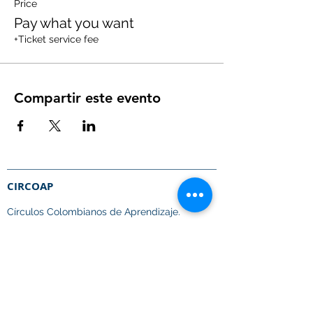
Price
Pay what you want
+Ticket service fee
Compartir este evento
CIRCOAP
Círculos Colombianos de Aprendizaje.​
Promoviendo la educación en mátematicas,
ciencias e innovación
en toda Latinoamérica.
Enlaces Rápidos