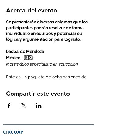
Acerca del evento
Se presentarán diversos enigmas que los
participantes podrán resolver de forma
individual o en equipos y potenciar su
lógica y argumentación para lograrlo.
Leobardo Mendoza
México - 🇲🇽 -
Matemático especialista en educación
Este es un paquete de ocho sesiones de
la temática que escogiste. Nuestra
metodología se basa en el
Compartir este evento
descubrimiento, creatividad y juego.
Nuestro sueño es que cada día más
personas se interesen en las ciencias,
matemática y la tecnología y aporten al
desarrollo de la región.
Recuerda que debes contar con la
CIRCOAP
disponibilidad de asistir a cada una de