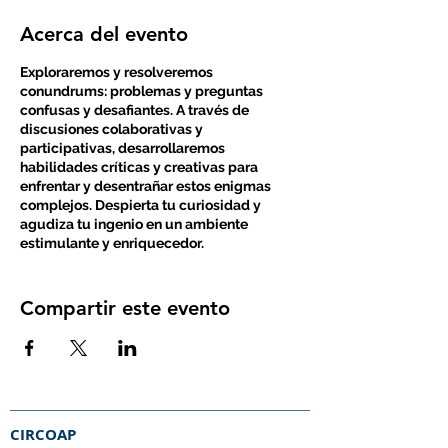
Acerca del evento
Exploraremos y resolveremos
conundrums: problemas y preguntas
confusas y desafiantes. A través de
discusiones colaborativas y
participativas, desarrollaremos
habilidades críticas y creativas para
enfrentar y desentrañar estos enigmas
complejos. Despierta tu curiosidad y
agudiza tu ingenio en un ambiente
estimulante y enriquecedor.
Lidera: Camilo Figueredo
Colombia - 🇨🇴 -
Compartir este evento
Este es un paquete de ocho sesiones de
la temática que escogiste. Nuestra
metodología se basa en el
descubrimiento, creatividad y juego.
Nuestro sueño es que cada día más
CIRCOAP
personas se interesen en las ciencias,