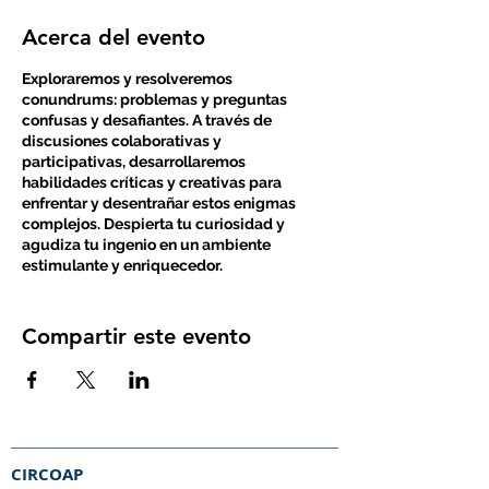
Acerca del evento
Exploraremos y resolveremos
conundrums: problemas y preguntas
confusas y desafiantes. A través de
discusiones colaborativas y
participativas, desarrollaremos
habilidades críticas y creativas para
enfrentar y desentrañar estos enigmas
complejos. Despierta tu curiosidad y
agudiza tu ingenio en un ambiente
estimulante y enriquecedor.
Lidera: Camilo Figueredo
Colombia - 🇨🇴 -
Compartir este evento
Este es un paquete de ocho sesiones de
la temática que escogiste. Nuestra
metodología se basa en el
descubrimiento, creatividad y juego.
Nuestro sueño es que cada día más
CIRCOAP
personas se interesen en las ciencias,