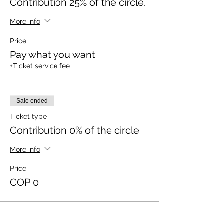
Contribution 25% of the circle.
planifiques tu tiempo para asistir a cada
una de ellas.
More info
El certificado de asistencia solo se dará si
Price
asistes a 7 o más sesiones.
Pay what you want
+Ticket service fee
Sale ended
Ticket type
Contribution 0% of the circle
More info
Price
COP 0