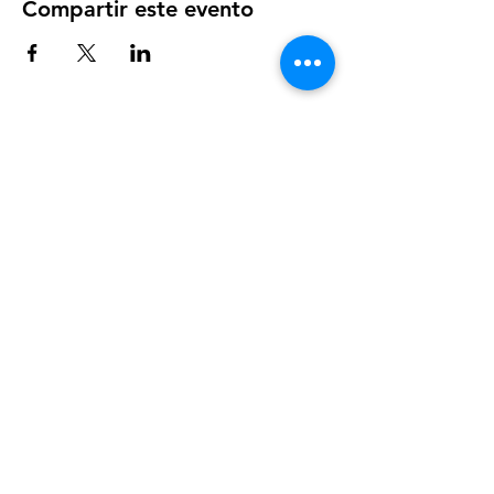
Compartir este evento
CIRCOAP
Círculos Colombianos de Aprendizaje.​
Promoviendo la educación en mátematicas,
ciencias e innovación
en toda Latinoamérica.
Enlaces Rápidos
Quiénes somos
Qué hacemos
Donaciones
Voluntariado