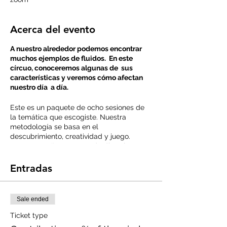
Acerca del evento
A nuestro alrededor podemos encontrar
muchos ejemplos de fluidos. En este
círcuo, conoceremos algunas de sus
características y veremos cómo afectan
nuestro día a día.
Este es un paquete de ocho sesiones de
la temática que escogiste. Nuestra
metodología se basa en el
descubrimiento, creatividad y juego.
Nuestro sueño es que cada día más
personas se interesen en las ciencias,
matemática y la tecnología y aporten al
Entradas
desarrollo de la región.
Recuerda que debes contar con la
Sale ended
disponibilidad de asistir a cada una de
esas sesiones, por lo que te pedimos que
Ticket type
verifiques los horarios y el calendario y