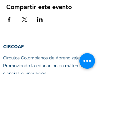
Compartir este evento
CIRCOAP
Círculos Colombianos de Aprendizaje.​
Promoviendo la educación en mátematicas,
ciencias e innovación
en toda Latinoamérica.
Enlaces Rápidos
Quiénes somos
Qué hacemos
Donaciones
Voluntariado