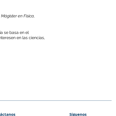
Mágister en Física,
a se basa en el
teresen en las ciencias,
, por lo que te pedimos
a de ellas.
áctanos
Síguenos