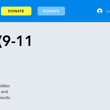
DONATE
DONATE
Lo
(9-11
lities
h and
esults.