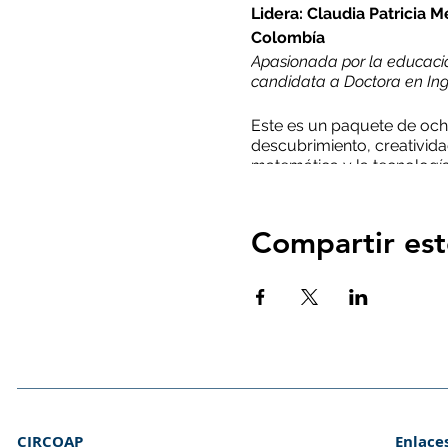
Lidera: Claudia Patricia M
Colombía
Apasionada por la educación
candidata a Doctora en Inge
Este es un paquete de och
descubrimiento, creativida
matemática y la tecnología 
Recuerda que debes contar 
que verifiques los horarios
Compartir est
El certificado de asistencia
CIRCOAP
Enlace