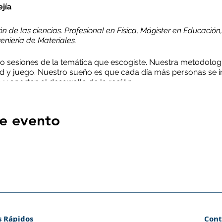
ejía
 de las ciencias. Profesional en Física, Mágister en Educación, 
niería de Materiales.
o sesiones de la temática que escogiste. Nuestra metodologí
d y juego. Nuestro sueño es que cada día más personas se in
y aporten al desarrollo de la región.
con la disponibilidad de asistir a cada una de esas sesiones
 y el calendario y planifiques tu tiempo para asistir a cada un
e evento
 solo se dará si asistes a 7 o más sesiones.
s Rápidos
Cont