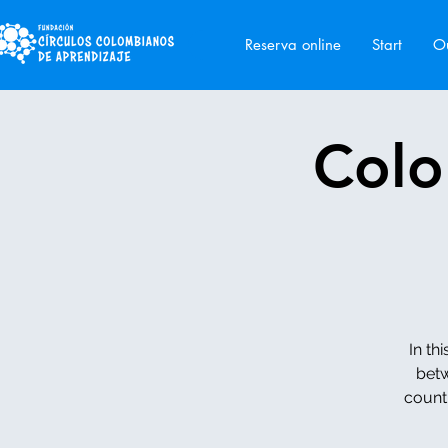
Reserva online
Start
Ou
Colo
In th
betw
counti