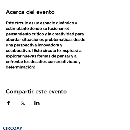
Acerca del evento
Este círculo es un espacio dinámico y
estimulante donde se fusionan el
pensamiento crítico y la creatividad para
abordar situaciones problemáticas desde
una perspectiva innovadora y
colaborativa. ¡ Este círculo te inspirará a
explorar nuevas formas de pensar y a
enfrentar los desafíos con creatividad y
determinación!
Lidera: Romina Busain
Argentia -ar-
Compartir este evento
Este es un paquete de ocho sesiones de
la temática que escogiste. Nuestra
metodología se basa en el
descubrimiento, creatividad y juego.
Nuestro sueño es que cada día más
personas se interesen en las ciencias,
CIRCOAP