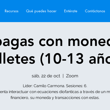
Recursos
Qué puedes hacer
Entérate
Contáctanos
agas con mone
lletes (10-13 añ
sáb, 22 de oct
  |  
Zoom
Líder: Camilo Carmona. Sesiones: 6.
tenta interactuar con ecuaciones diofanticas a través de un
financiero, su moneda y transacciones con estas.