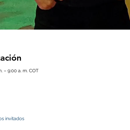
cación
m. – 9:00 a. m. COT
os invitados