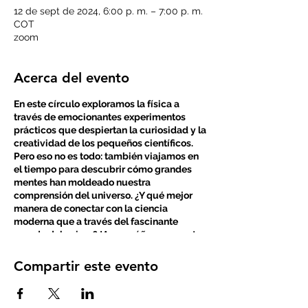
12 de sept de 2024, 6:00 p. m. – 7:00 p. m.
COT
zoom
Acerca del evento
En este círculo exploramos la física a
través de emocionantes experimentos
prácticos que despiertan la curiosidad y la
creatividad de los pequeños científicos.
Pero eso no es todo: también viajamos en
el tiempo para descubrir cómo grandes
mentes han moldeado nuestra
comprensión del universo. ¿Y qué mejor
manera de conectar con la ciencia
moderna que a través del fascinante
mundo del anime? ¡Acompáñanos en esta
aventura donde la física cobra vida de
manera animada y emocionante!
Compartir este evento
Lidera: Camilo Figueredo