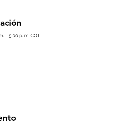
cación
m. – 5:00 p. m. COT
ento