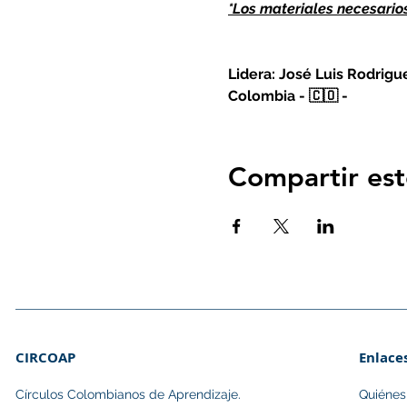
*Los materiales necesario
Lidera: José Luis Rodrigu
Colombia - 🇨🇴 -
Ingeniero Electrónico. Dir
Este es un paquete de och
Compartir est
descubrimiento, creativida
matemática y la tecnología 
Recuerda que debes contar 
que verifiques los horarios
El certificado de asistencia
CIRCOAP
Enlace
Círculos Colombianos de Aprendizaje.​
Quiéne