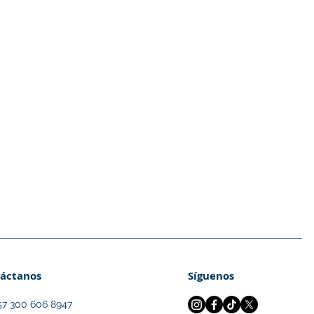
a se basa en el
teresen en las ciencias,
, por lo que te pedimos
a de ellas.
áctanos
Síguenos
57 300 606 8947