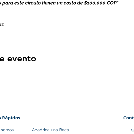
s para este círculo tienen un costo de $100.000 COP*
ez
ector de la iniciativa educativa A al cubo.
o sesiones de la temática que escogiste. Nuestra metodologí
e evento
d y juego. Nuestro sueño es que cada día más personas se in
y aporten al desarrollo de la región.
con la disponibilidad de asistir a cada una de esas sesiones
 y el calendario y planifiques tu tiempo para asistir a cada un
 solo se dará si asistes a 7 o más sesiones.
s Rápidos
Cont
s somos
Apadrina una Beca
+