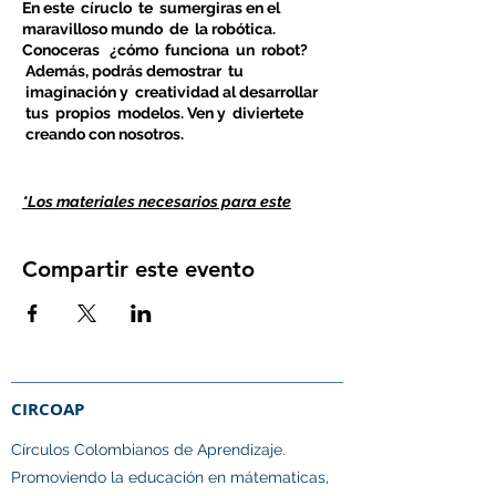
En este círuclo te sumergiras en el
maravilloso mundo de la robótica.
Conoceras ¿cómo funciona un robot?
Además, podrás demostrar tu
imaginación y creatividad al desarrollar
tus propios modelos. Ven y diviertete
creando con nosotros.
*Los materiales necesarios para este
círculo tienen un costo de $100.000 COP*
Compartir este evento
Lidera: José Luis Rodriguez
Colombia - 🇨🇴 -
Ingeniero Electrónico. Director de la
iniciativa educativa A al cubo.
Este es un paquete de ocho sesiones de
CIRCOAP
la temática que escogiste. Nuestra
metodología se basa en el
Círculos Colombianos de Aprendizaje.​
descubrimiento, creatividad y juego.
Promoviendo la educación en mátematicas,
Nuestro sueño es que cada día más