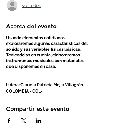
Ver todos
Acerca del evento
Usando elementos cotidianos,
exploraremos algunas características del
sonido y sus variables físicas básicas.
Teniéndolas en cuenta, elaboraremos
instrumentos musicales con materiales
que disponemos en casa.
Lidera: Claudia Patricia Mejía Villagrán
COLOMBIA - COL-
Compartir este evento
Este es un paquete de siete sesiones de la
temática que escogiste. Nuestra
metodología se basa en el
descubrimiento, creatividad y juego.
Nuestro sueño es que cada día más