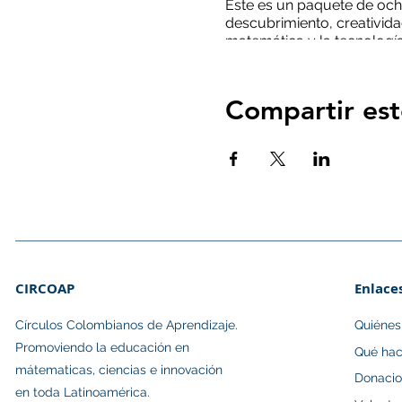
Este es un paquete de och
descubrimiento, creativida
matemática y la tecnología 
Recuerda que debes contar 
que verifiques los horarios
Compartir est
El certificado de asistencia
CIRCOAP
Enlace
Círculos Colombianos de Aprendizaje.​
Quiéne
Promoviendo la educación en
Qué ha
mátematicas, ciencias e innovación
Donaci
en toda Latinoamérica.