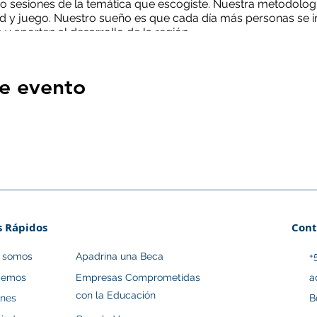
o sesiones de la temática que escogiste. Nuestra metodologí
d y juego. Nuestro sueño es que cada día más personas se in
y aporten al desarrollo de la región.
con la disponibilidad de asistir a cada una de esas sesiones
 y el calendario y planifiques tu tiempo para asistir a cada un
e evento
 solo se dará si asistes a 7 o más sesiones.
s Rápidos
Cont
s somos
Apadrina una Beca
+
cemos
Empresas Comprometidas
a
con la Educación
ones
B