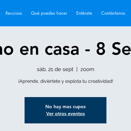
Recursos
Qué puedes hacer
Entérate
Contáctanos
o en casa - 8 S
sáb, 21 de sept
  |  
zoom
¡Aprende, diviértete y explota tu creatividad!
No hay mas cupos
Ver otros eventos