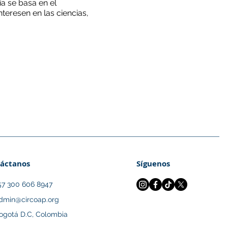
a se basa en el
teresen en las ciencias,
, por lo que te pedimos
a de ellas.
áctanos
Síguenos
57 300 606 8947
dmin@circoap.org
ogotá D.C, Colombia